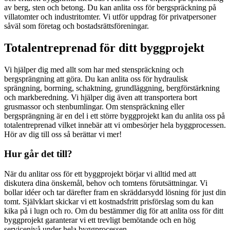
av berg, sten och betong. Du kan anlita oss för bergspräckning på
villatomter och industritomter. Vi utför uppdrag för privatpersoner
såväl som företag och bostadsrättsföreningar.
Totalentreprenad för ditt byggprojekt
Vi hjälper dig med allt som har med stenspräckning och
bergsprängning att göra. Du kan anlita oss för hydraulisk
sprängning, borrning, schaktning, grundläggning, bergförstärkning
och markberedning. Vi hjälper dig även att transportera bort
grusmassor och stenbumlingar. Om stenspräckning eller
bergsprängning är en del i ett större byggprojekt kan du anlita oss på
totalentreprenad vilket innebär att vi ombesörjer hela byggprocessen.
Hör av dig till oss så berättar vi mer!
Hur går det till?
När du anlitar oss för ett byggprojekt börjar vi alltid med att
diskutera dina önskemål, behov och tomtens förutsättningar. Vi
bollar idéer och tar därefter fram en skräddarsydd lösning för just din
tomt. Självklart skickar vi ett kostnadsfritt prisförslag som du kan
kika på i lugn och ro. Om du bestämmer dig för att anlita oss för ditt
byggprojekt garanterar vi ett trevligt bemötande och en hög
servicenivå under hela byggprocessen.