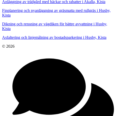
Anläggning av trädgård med häckar och rabatter i Akalla, Kista
Finplanering och nyanläggning av gräsmatta med rullgräs i Husby,
Kista
Dikning och rensning av vägdiken för bättre avvattning i Husby,
Kista
Asfaltering och linjemålning av bostadsparkering i Husby, Kista
© 2026