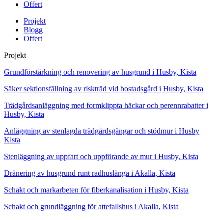
Offert
Projekt
Blogg
Offert
Projekt
Grundförstärkning och renovering av husgrund i Husby, Kista
Säker sektionsfällning av riskträd vid bostadsgård i Husby, Kista
Trädgårdsanläggning med formklippta häckar och perennrabatter i
Husby, Kista
Anläggning av stenlagda trädgårdsgångar och stödmur i Husby
Kista
Stenläggning av uppfart och uppförande av mur i Husby, Kista
Dränering av husgrund runt radhuslänga i Akalla, Kista
Schakt och markarbeten för fiberkanalisation i Husby, Kista
Schakt och grundläggning för attefallshus i Akalla, Kista